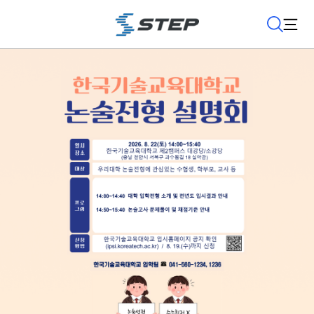
검
사
색
이
트
맵