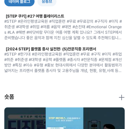
네이버 블로그
유튜브
[STEP 쿠키] #27 여행 플레이리스트
#STEP #온라인평생교육원 #직업훈련 #무료 #무료강의 #구직자 #이직 #
취준생 #대학생 #취업 #여름 #음악 #태연 #손진태 #Emotional Orange
s #LA #해변 #바닷바람 무더운 여름 여행 계획 있나요? 그래서 STEP에서
준비했습니다 좋은 음악과 함께 지친 심신을 달랠 수 있도록 추천해드립니다
~ Weekend(태연) / WE GO(프로미스 나인) / Shake it(씨스타) / How
Sweet(뉴진스) / Dance the night away(트와이스) 차창을 열고 시원한
[2024 STEP] 플랫폼 종사 실전편: (5)전문직종 프리랜서
바닷바람을 맞으며 듣기 좋은 노래 이 계절이 가기전에(손진태) / Agua de
#STEP #한기대 #온라인평생교육원 #직업훈련 #무료 #구직 #이직 #취업
Beber(Astrud Gilberto) / Bim Bom(Ana Solari)/ Chega de Sauda
#취준 #취준생 #대학생 #공학 #플랫폼 #종사자 #전문직종 #문제점 #개선
de(Joao Gillberto) / The girl from Ipanema(Amy Winehouse Ve
방안 #특징 #이슈 #유형 #홍보 현대사회에서 다양한 분야에서 활동범위가
r.) 여름.......
넓어지는 프리랜서 플랫폼 종사자 및 고용주님들 개념, 현황, 유형,사례 등을
알아두면 좋겠죠?! 정보취득과 법률적 문제에 관한 어려움이 있는데 관련 문
제점과 개선방안애 대해 함께 알아보고 플랫폼 종사자들의 업무 가이드라인
성공적인 관계의 비밀 대인관계유능성
의 토대가 마련되었으면 합니다~ STEP에서는 빅데이터, 인공지능 등 신기
대인관계유능성(interpersonal competence)은 개인이 다양한 사회적
술공학분야와 이력서 및 면접 등 취업준비생을 위한 강의가 모두 무료! STE
상황에서 효과적으로 상호작용하고, 긍정적인 관계를 형성하는 능력을 말합
숏폼
P은 언제나 여러분을 응원합니다.......
니다. 이는 심리학과 상담학에서 중요한 연구 주제로, 개인의 삶의 질과 직접
적으로 연결되어 있습니다. 이번 글에서는 대인관계유능성의 개념과 중요성,
이를 향상시키기 위한 방법을 살펴보겠습니다. ️ 대인관계유능성은 무엇인가
요? 대인관계유능성은 사회적 상호작용에서 필요한 다양한 기술, 예를 들면
두 가지 연구 방법 : 양적연구와 질적 연구
타인의 감정을 이해하고 공감하는 능력, 효과적인 의사소통, 갈등 해결, 협
심리상담과 교육학 분야에서 연구를 수행할 때, 우리는 주로 양적 연구와 질
력, 그리고 사회적 규범을 따르는 행동 등을 포괄합니다. 이는 개인의 사회적
적 연구라는 두 가지 주요 접근법을 사용합니다. 이 두 가지 접근법은 연구