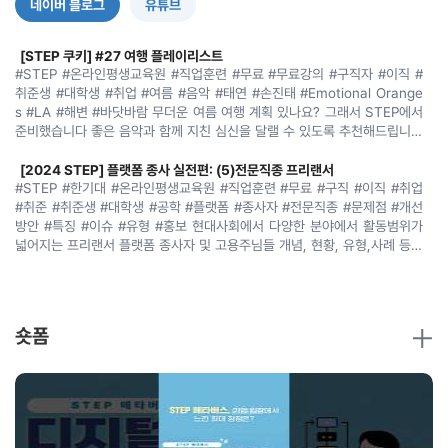
네이버 블로그
유튜브
[STEP 쿠키] #27 여행 플레이리스트
#STEP #온라인평생교육원 #직업훈련 #무료 #무료강의 #구직자 #이직 #
취준생 #대학생 #취업 #여름 #음악 #태연 #손진태 #Emotional Orange
s #LA #해변 #바닷바람 무더운 여름 여행 계획 있나요? 그래서 STEP에서
준비했습니다 좋은 음악과 함께 지친 심신을 달랠 수 있도록 추천해드립니다
~ Weekend(태연) / WE GO(프로미스 나인) / Shake it(씨스타) / How
Sweet(뉴진스) / Dance the night away(트와이스) 차창을 열고 시원한
[2024 STEP] 플랫폼 종사 실전편: (5)전문직종 프리랜서
바닷바람을 맞으며 듣기 좋은 노래 이 계절이 가기전에(손진태) / Agua de
#STEP #한기대 #온라인평생교육원 #직업훈련 #무료 #구직 #이직 #취업
Beber(Astrud Gilberto) / Bim Bom(Ana Solari)/ Chega de Sauda
#취준 #취준생 #대학생 #공학 #플랫폼 #종사자 #전문직종 #문제점 #개선
de(Joao Gillberto) / The girl from Ipanema(Amy Winehouse Ve
방안 #특징 #이슈 #유형 #홍보 현대사회에서 다양한 분야에서 활동범위가
r.) 여름.......
넓어지는 프리랜서 플랫폼 종사자 및 고용주님들 개념, 현황, 유형,사례 등을
알아두면 좋겠죠?! 정보취득과 법률적 문제에 관한 어려움이 있는데 관련 문
제점과 개선방안애 대해 함께 알아보고 플랫폼 종사자들의 업무 가이드라인
성공적인 관계의 비밀 대인관계유능성
의 토대가 마련되었으면 합니다~ STEP에서는 빅데이터, 인공지능 등 신기
대인관계유능성(interpersonal competence)은 개인이 다양한 사회적
술공학분야와 이력서 및 면접 등 취업준비생을 위한 강의가 모두 무료! STE
상황에서 효과적으로 상호작용하고, 긍정적인 관계를 형성하는 능력을 말합
숏폼
P은 언제나 여러분을 응원합니다.......
니다. 이는 심리학과 상담학에서 중요한 연구 주제로, 개인의 삶의 질과 직접
적으로 연결되어 있습니다. 이번 글에서는 대인관계유능성의 개념과 중요성,
이를 향상시키기 위한 방법을 살펴보겠습니다. ️ 대인관계유능성은 무엇인가
요? 대인관계유능성은 사회적 상호작용에서 필요한 다양한 기술, 예를 들면
두 가지 연구 방법 : 양적연구와 질적 연구
타인의 감정을 이해하고 공감하는 능력, 효과적인 의사소통, 갈등 해결, 협
심리상담과 교육학 분야에서 연구를 수행할 때, 우리는 주로 양적 연구와 질
력, 그리고 사회적 규범을 따르는 행동 등을 포괄합니다. 이는 개인의 사회적
적 연구라는 두 가지 주요 접근법을 사용합니다. 이 두 가지 접근법은 연구