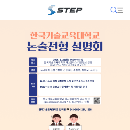
검
사
색
이
트
맵