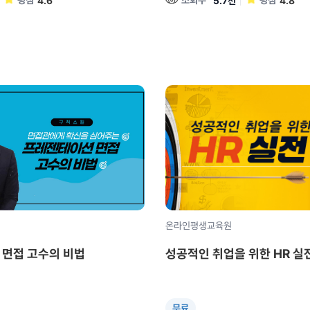
평점
조회수
평점
4.6
5.7천
4.8
온라인평생교육원
면접 고수의 비법
성공적인 취업을 위한 HR 실
무료