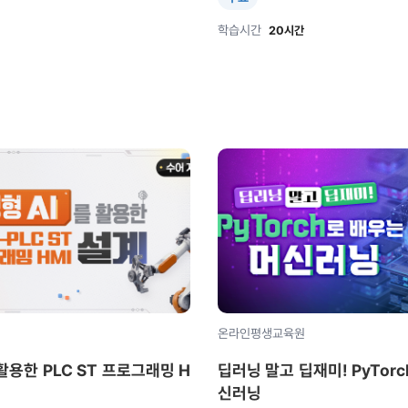
학습시간
20시간
온라인평생교육원
활용한 PLC ST 프로그래밍 H
딥러닝 말고 딥재미! PyTor
신러닝