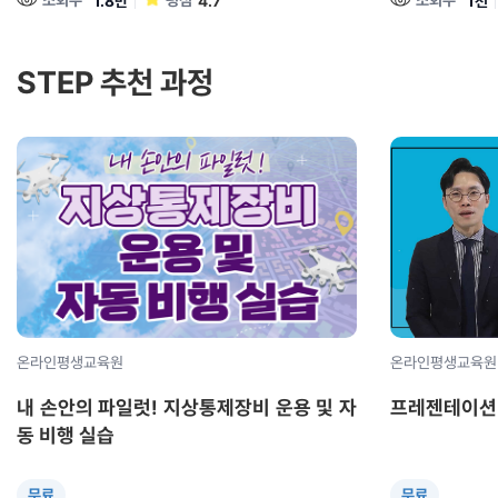
조회수
평점
조회수
1.8만
4.7
1천
STEP 추천 과정
온라인평생교육원
온라인평생교육원
내 손안의 파일럿! 지상통제장비 운용 및 자
프레젠테이션 
동 비행 실습
무료
무료