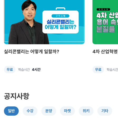
실리콘밸리는 어떻게 일할까?
4차 산업혁명
4시간
무료
무료
학습시간
학습시
공지사항
일반
수강
분양
마켓
위키
기타