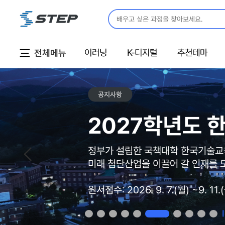
통
유
한
사
합
튜
국
이
검
브
어
트
색
(한
맵
창
국
이러닝
K-디지털
추천테마
전체메뉴
입
어)
니
다
공지사항
2027학년도 
정부가 설립한 국책대학 한국기술
미래 첨단산업을 이끌어 갈 인재를 
원서접수: 2026. 9. 7.(월) ~9. 11.