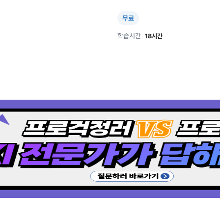
무료
학습시간
18시간