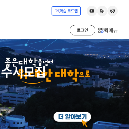
학습 로드맵
퀵메뉴
로그인
 수시모집