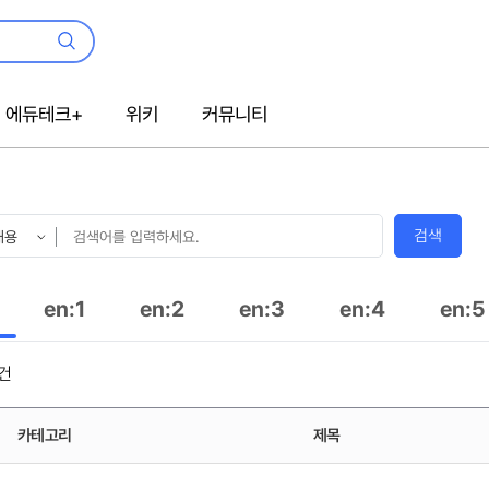
검
색
에듀테크+
위키
커뮤니티