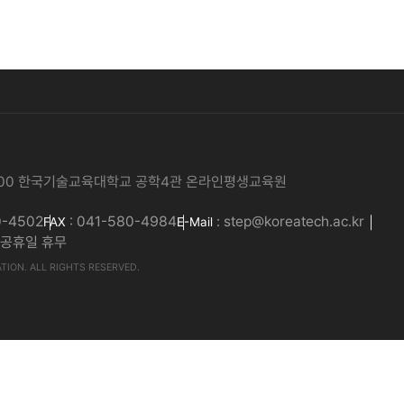
 1600 한국기술교육대학교 공학4관 온라인평생교육원
0-4502
: 041-580-4984
: step@koreatech.ac.kr
FAX
E-Mail
주말·공휴일 휴무
ION. ALL RIGHTS RESERVED.