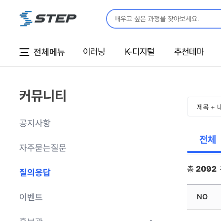
통
유
한
사
합
튜
국
이
검
브
어
트
색
(한
맵
창
국
이러닝
K-디지털
추천테마
전체메뉴
입
어)
니
다
커뮤니티
공지사항
자주묻는질문
질의응답
이벤트