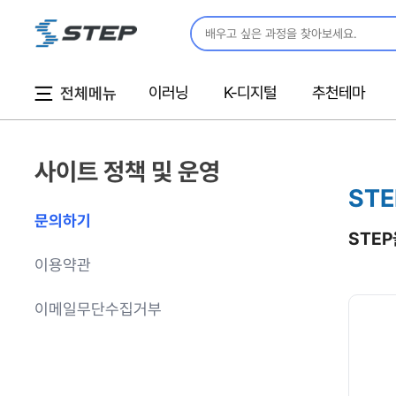
통
유
한
사
합
튜
국
이
검
브
어
트
색
(한
맵
창
국
이러닝
K-디지털
추천테마
전체메뉴
입
어)
니
다
사이트 정책 및 운영
문의하기
이용약관
이메일무단수집거부