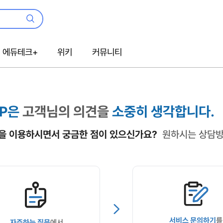
검
색
에듀테크+
위키
커뮤니티